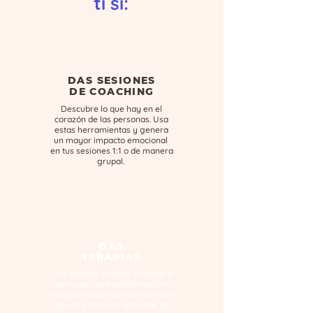
ti si:
DAS SESIONES
DE COACHING
Descubre lo que hay en el
corazón de las personas. Usa
estas herramientas y genera
un mayor impacto emocional
en tus sesiones 1:1 o de manera
grupal.
DAS
TERAPIAS
Si te dedicas a hacer terapias o
procesos de transformación
muy profundos también puedes
aplicar estas herramientas de