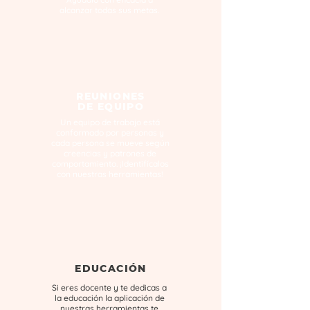
alcanzar todas sus metas.
REUNIONES
DE EQUIPO
Un equipo de trabajo está
conformado por personas y
cada persona se mueve según
creencias y patrones de
comportamiento. ¡Identifícalos
con nuestras herramientas!
EDUCACIÓN
Si eres docente y te dedicas a
la educación la aplicación de
nuestras herramientas te