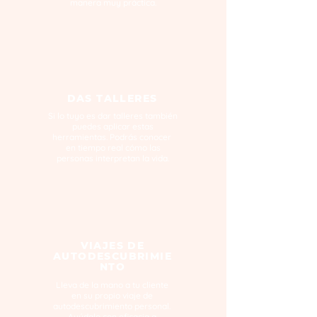
manera muy práctica.
DAS TALLERES
Si lo tuyo es dar talleres también
puedes aplicar estas
herramientas. Podrás conocer
en tiempo real cómo las
personas interpretan la vida.
VIAJES DE
AUTODESCUBRIMIE
NTO
Lleva de la mano a tu cliente
en su propio viaje de
autodescubrimiento personal.
Ayúdalo con eficacia a