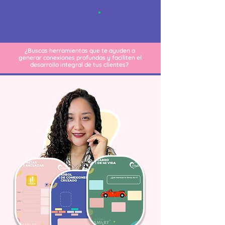
¿Buscas herramientas que te ayuden a
generar conexiones profundas y faciliten el
desarrollo integral de tus clientes?