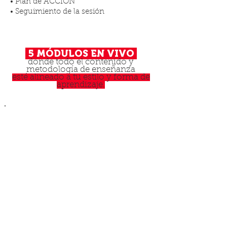
• Plan de ACCIÓN
• Seguimiento de la sesión
5 MÓDULOS EN VIVO
donde todo el contenido y
metodología de enseñanza
esté alineado
a tu estilo y forma de
aprendizaje.
DE LA METODOLOGÍA
PRESENCIAL A LA
METODOLOGÍA DIGITAL
• Aprende a crear tu propia metodología
para tus formaciones con plantillas ICxV
Diseño y estructura de un curso o
programa on-line.