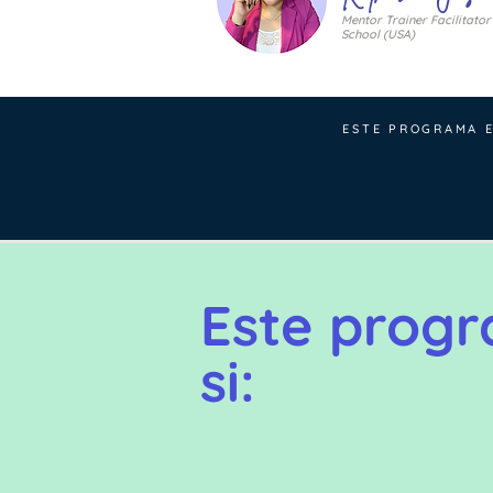
Mentor Trainer Facilitator 
School (USA)
ESTE PROGRAMA 
Este progr
si: