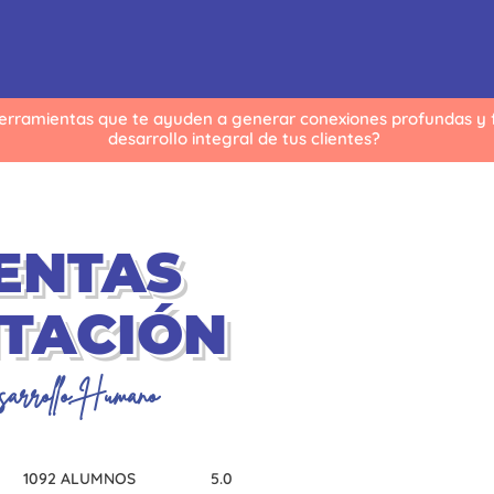
erramientas que te ayuden a generar conexiones profundas y fa
desarrollo integral de tus clientes?
ENTAS
ITACIÓN
sarrollo Humano
1092 ALUMNOS
5.0