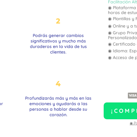
Facilitación A
◉ Plataforma 
horas de estu
◉ Plantillas 
2
◉ Online y a t
◉ Grupo Priv
Podrás generar cambios
Personalizado
significativos y mucho más
◉ Certificado 
duraderos
en la vida de tus
◉ Idioma: Esp
clientes.
◉ Acceso de p
2 Sesiones 1
Profesional 
4
Profundizarás más y más en las
or
emociones y ayudarás a las
personas a hablar
desde su
¡COMP
corazón.
◉ Pa