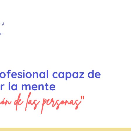
 y
ar
rofesional capaz de
ir la mente
zón de las personas
"
´