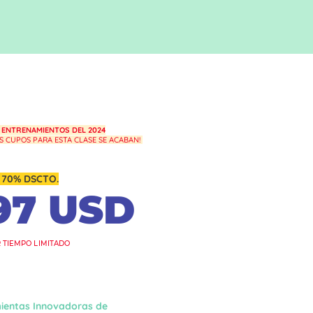
 ENTRENAMIENTOS DEL 2024
OS CUPOS PARA ESTA CLASE
SE ACABAN!
$997.00
 70% DSCTO.
97 USD
 TIEMPO LIMITADO
stras (En Vivo)
mientas Innovadoras de