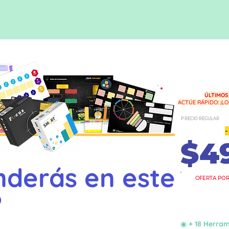
ÚLTIMOS
ACTÚE RÁPIDO: ¡L
PRECIO REGULAR
-
$4
derás en este
OFERTA POR
?
5 Clases Mae
◉ + 18 Herra