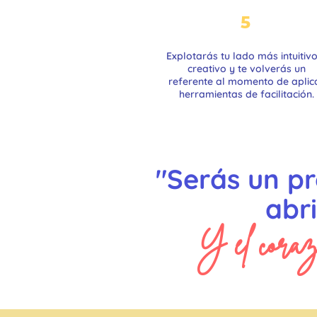
5
Explotarás tu lado más intuitivo
creativo y te volverás un
referente al momento de aplic
herramientas de facilitación.
"Serás un p
abr
Y
el cora