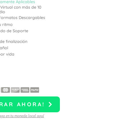
ltamente Aplicables
Virtual con más de 10
dio
y Formatos Descargables
u ritmo
ado de Soporte
de finalización
añol
or vida
:1 Mentoring
con la Mentora
RAR AHORA!
ga en tu moneda local aquí