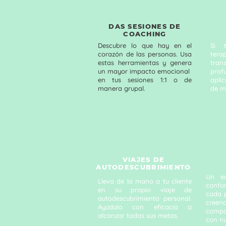
DAS SESIONES DE
COACHING
Descubre lo que hay en el
Si 
corazón de las personas. Usa
ter
estas herramientas y genera
tra
un mayor impacto emocional
prof
en tus sesiones 1:1 o de
apli
manera grupal.
de m
VIAJES DE
AUTODESCUBRIMIENTO
Un eq
Lleva de la mano a tu cliente
confo
en su propio viaje de
cada 
autodescubrimiento personal.
cree
Ayúdalo con eficacia a
compor
alcanzar todas sus metas.
con nu