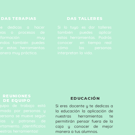
DAS TERAPIAS
DAS TALLERES
te dedicas a hacer
Si lo tuyo es dar talleres
apias o procesos de
también puedes aplicar
nsformación muy
estas herramientas. Podrás
undos también puedes
conocer en tiempo real
car estas herramientas
cómo las personas
anera muy práctica.
interpretan la vida.
REUNIONES
EDUCACIÓN
DE EQUIPO
uipo de trabajo está
Si eres docente y te dedicas a
rmado por personas y
la educación la aplicación de
persona se mueve según
nuestras herramientas te
ncias y patrones de
permitirán pensar fuera de la
tamiento. ¡Identifícalos
caja y conocer de mejor
estras herramientas!
manera a tus alumnos.