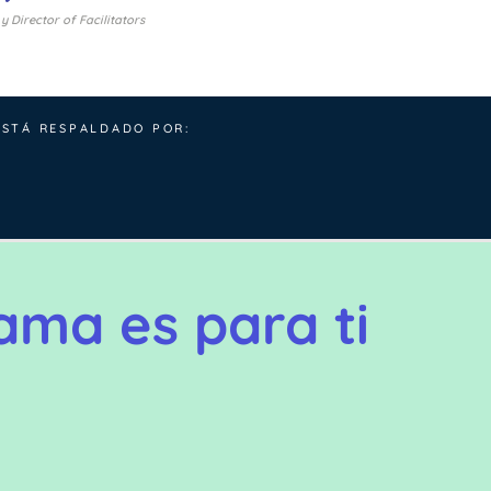
y Director of Facilitators
ESTÁ RESPALDADO POR:
ama es para ti