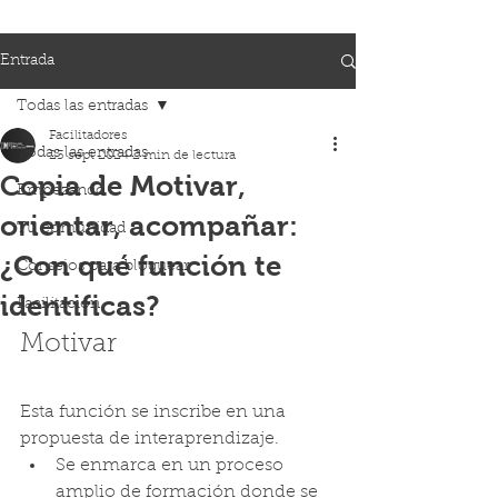
Entrada
Todas las entradas
Facilitadores
Todas las entradas
23 sept 2024
2 min de lectura
Copia de Motivar,
Empezando
orientar, acompañar:
Tu comunidad
¿Con qué función te
Consejos para bloguear
identificas?
Facilitación
Motivar
Esta función se inscribe en una 
propuesta de interaprendizaje.
Se enmarca en un proceso 
amplio de formación donde se 