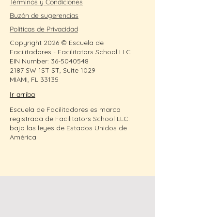
Términos y Condiciones
realizar compras con altos niveles 
tienda pueden realizar compras con 
de seguridad.
Buzón de sugerencias
altos niveles de seguridad.
Políticas de Privacidad
Copyright 2026 © Escuela de
Facilitadores - Facilitators School LLC.
EIN Number:
36-5040548
2187 SW 1ST ST, Suite 1029
MIAMI, FL 33135
Ir arriba
Escuela de Facilitadores es marca
registrada de Facilitators School LLC.
bajo las leyes de Estados Unidos de
América