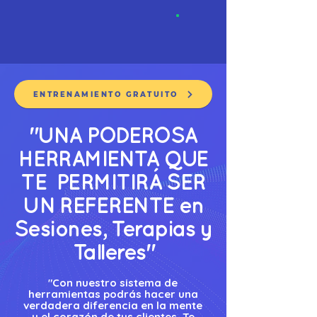
ENTRENAMIENTO GRATUITO
"UNA PODEROSA
HERRAMIENTA
QUE
TE PERMITIRÁ SER
UN REFERENTE
en
Sesiones, Terapias y
Talleres"
"Con nuestro sistema de
herramientas podrás hacer una
verdadera diferencia en la mente
y el corazón de tus clientes. Te