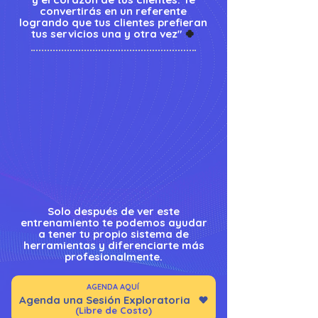
convertirás en un referente
logrando que tus clientes prefieran
tus servicios una y otra vez"
🍀
Solo después de ver este
entrenamiento te podemos ayudar
a tener tu propio sistema de
herramientas y diferenciarte más
profesionalmente.
AGENDA AQUÍ
Agenda una Sesión Exploratoria
(Libre de Costo)