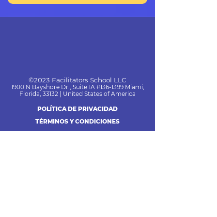
©2023 Facilitators Schoo
l LLC
1900 N Bayshore Dr., Suite 1A #136-1399 Miami,
Florida, 33132 | United States of America
POLÍTICA DE PRIVACIDAD
TÉRMINOS Y CONDICIONES
DESCARGO DE RESPONSABILIDAD DE
GANANCIAS
NO FACEBOOK: este sitio no forma parte del sitio web de
Facebook o Facebook Inc. Además, este sitio NO está
respaldado por Facebook de ninguna manera. FACEBOOK es una
marca registrada de FACEBOOK, Inc.
IMPORTANTE: Ganancias y Renuncias Legales
Las representaciones de ganancias y beneficios hechos por
Escuela de Facilitadores y cualquiera de sus programas de
entrenamiento (referidos como "Programas de Facilitadores") son
afirmaciones aspiracionales de tu potencial de ganancias. El éxito
de Escuela de Facilitadores, testimonios y otros ejemplos son
excepcionales y no son una garantía de que tu alcances los
mismos resultados. Los resultados que has visto son nuestras