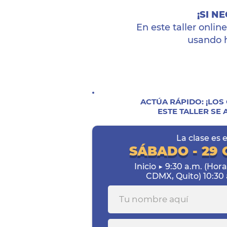
¡SI N
En este taller onli
usando h
ACTÚA RÁPIDO: ¡LOS
ESTE TALLER
SE 
La clase es e
SÁBADO - 29
Inicio ▶ 9:30 a.m. (Ho
CDMX, Quito) 10:30