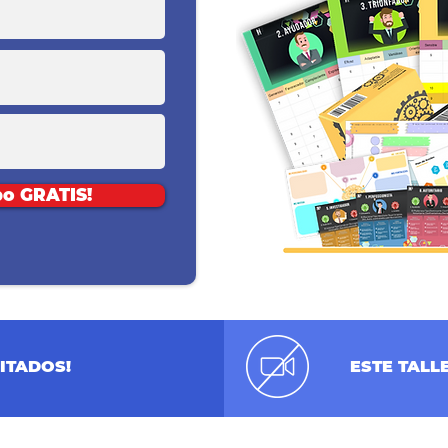
po GRATIS!
ITADOS!
ESTE TAL