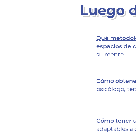
Luego d
Qué metodolog
espacios de 
su mente.
Cómo obtener
psicólogo, te
Cómo tener u
adaptables
a 