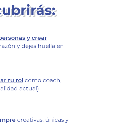
ubrirás:
personas y crear
razón y dejes huella
en
r tu rol
como coach,
alidad actual)
empre
creativas, únicas
y