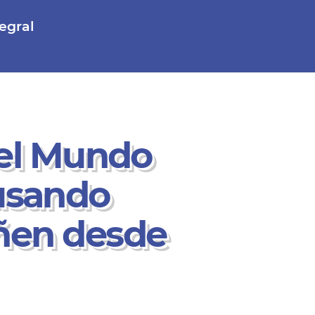
egral
 el Mundo
 usando
ñen desde